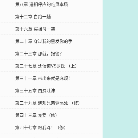
第八章 遥相呼应的吃货本质
第十二章 白跑一趟
第十六章 买祖母一笑
第二十章 穿过我的黑发你的手
第二十三章 那就，报警？
第二十七章 沈信诲VS罗氏 （上）
第三十一章 带出来就是麻烦！
第三十五章 白费吐沫
第三十九章 遥知兄弟登高处 （修）
第四十三章 宠爱（修）
第四十七章 跟我斗！（修）