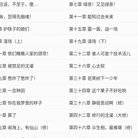
 应该，不至于，傻…
第七章 绿茶！又见绿茶！
 亲，您得先融魂！
第十一章 能知过去未来
章 护犊子的娘们
第十五章 露一面，战一场
章 清场（上）
第十九章 清场（下）
一章 侬们瞧瞧人家的颈项！
第二十二章 害人可是个技术活儿
五章 被禁足的沈濯
第二十六章 心太软
九章 憋炸了憋炸了！
第三十章 皂荚树下一少年
三章 一念种因
第三十四章 这个果子不好吃哟
七章 你在我梦里的样子
第三十八章 静极思动啊（修）
一章 算了
第四十二章 修行的沈濯（大修）
五章 闻海上，有仙山（修）
第四十六章 众生相，最难堪（修）