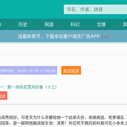
市
历史
网游
科幻
言情
追看新章节，下载本站客户端无广告APP
↓↓↓
新时间：2025-10-15 17:59:29
直达底部
一：那一场风花雪月的事（十三）
阅读
虫闺秀就好。可老天为什么非要给她一个幼弟夭折、亲娘病逝、老爹谋反
的回答，是一脚把他踹进放生池：渣男！你见死不救的前科我可在小本本