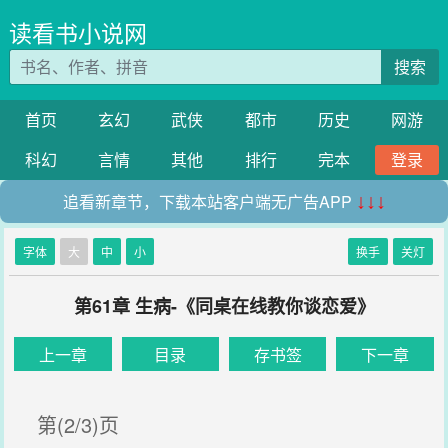
读看书小说网
搜索
首页
玄幻
武侠
都市
历史
网游
科幻
言情
其他
排行
完本
登录
追看新章节，下载本站客户端无广告APP
↓↓↓
字体
大
中
小
换手
关灯
第61章 生病-《同桌在线教你谈恋爱》
上一章
目录
存书签
下一章
第(2/3)页